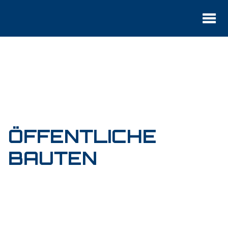
Startseite
Büro
Leistungen
Projekte
Kontakt
ÖFFENTLICHE
BAUTEN