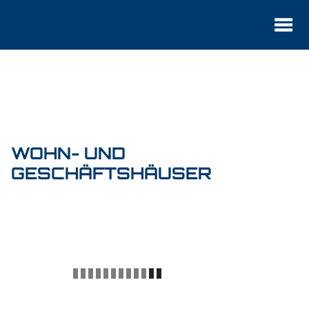
Startseite
Büro
Leistungen
Projekte
WOHN- UND
Kontakt
GESCHÄFTSHÄUSER